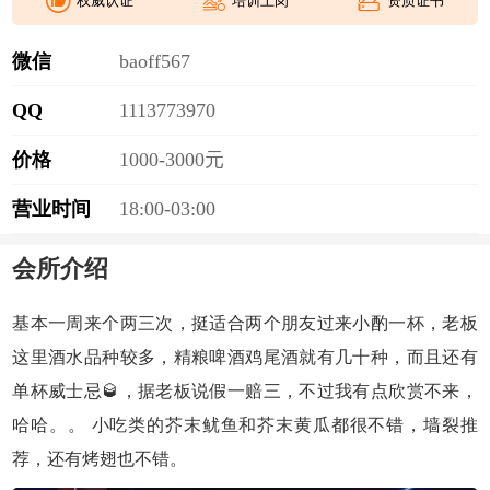
权威认证
培训上岗
资质证书
微信
b
a
o
f
f
5
6
7
QQ
1
1
1
3
7
7
3
9
7
0
价格
1000-3000元
营业时间
18:00-03:00
会所介绍
基本一周来个两三次，挺适合两个朋友过来小酌一杯，老板
这里酒水品种较多，精粮啤酒鸡尾酒就有几十种，而且还有
单杯威士忌🥃，据老板说假一赔三，不过我有点欣赏不来，
哈哈。。 小吃类的芥末鱿鱼和芥末黄瓜都很不错，墙裂推
荐，还有烤翅也不错。