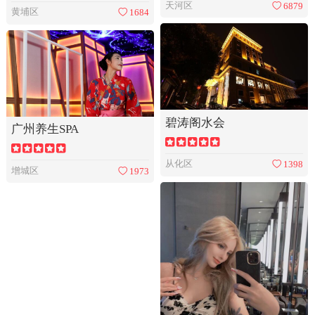
天河区
6879
黄埔区
1684
碧涛阁水会
广州养生SPA
从化区
1398
增城区
1973