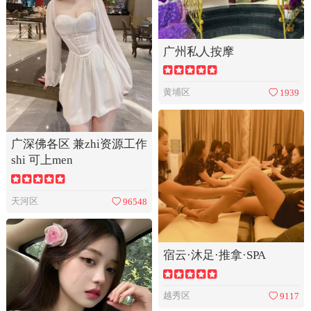
广州私人按摩
黄埔区
1939
广深佛各区 兼zhi资源工作
shi 可上men
天河区
96548
宿云·沐足·推拿·SPA
越秀区
9117