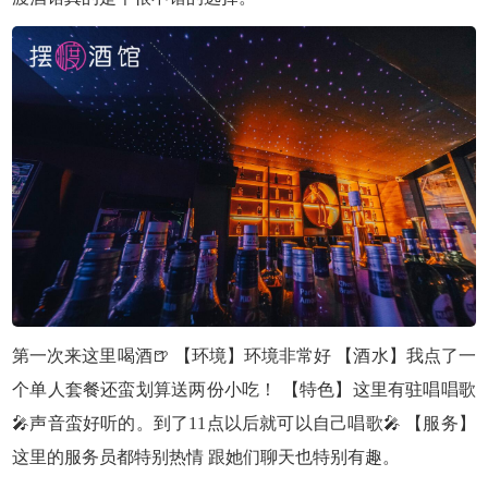
第一次来这里喝酒🍺 【环境】环境非常好 【酒水】我点了一
个单人套餐还蛮划算送两份小吃！ 【特色】这里有驻唱唱歌
🎤声音蛮好听的。到了11点以后就可以自己唱歌🎤 【服务】
这里的服务员都特别热情 跟她们聊天也特别有趣。