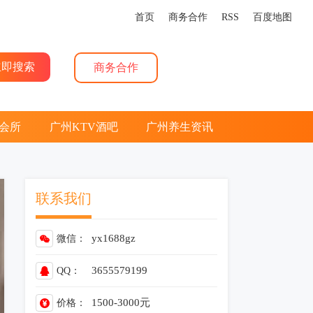
首页
商务合作
RSS
百度地图
商务合作
会所
广州KTV酒吧
广州养生资讯
联系我们
y
x
1
6
8
8
g
z
微信：
3
6
5
5
5
7
9
1
9
9
QQ：
1500-3000元
价格：