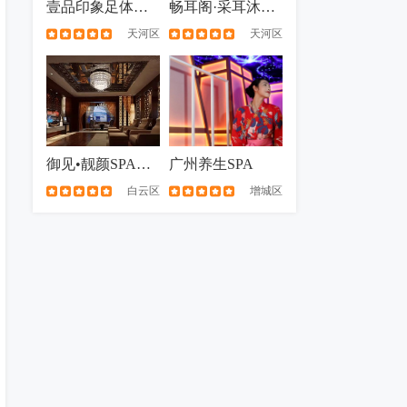
壹品印象足体养生会馆
畅耳阁·采耳沐足泰式按摩
天河区
天河区
御见•靓颜SPA养生
广州养生SPA
白云区
增城区