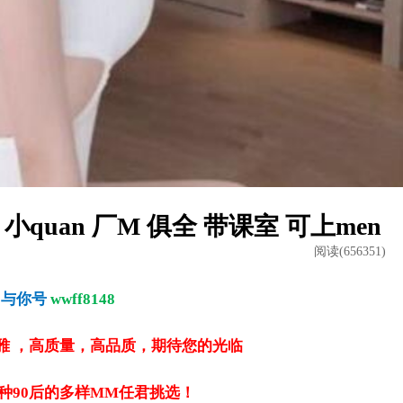
 小quan 厂M 俱全 带课室 可上men
阅读(656351)
与你号
wwff8148
雅 ，高质量，高品质，期待您的光临
种90后的多样MM任君挑选！