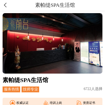
素帕缇SPA生活馆
素帕缇SPA生活馆
6722
人选择
服务热情
技师专业
权威认证
培训上岗
资质证书