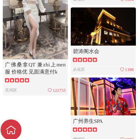
碧涛阁水会
广佛桑拿QT 兼zhi上men
从化区
1398
服 价格优 见面满意付k
天河区
122755
广州养生SPA