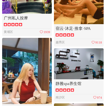
广州私人按摩
宿云·沐足·推拿·SPA
黄埔区
1939
越秀区
9118
静雅spa养生馆
南沙区
974