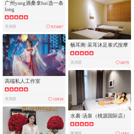
广州yang酒桑拿hai选一条
long
天河区
935887
畅耳阁·采耳沐足泰式按摩
天河区
6879
高端私人工作室
天河区
10959
水裹·汤泉（桃源国际店）
黄埔区
1684