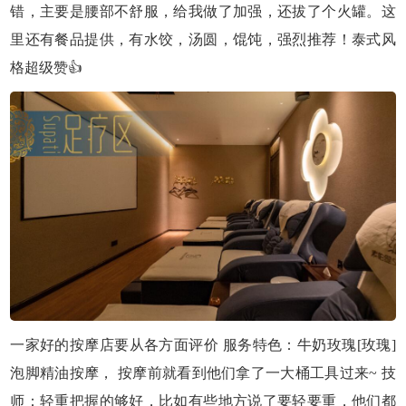
错，主要是腰部不舒服，给我做了加强，还拔了个火罐。这
里还有餐品提供，有水饺，汤圆，馄饨，强烈推荐！泰式风
格超级赞👍
一家好的按摩店要从各方面评价 服务特色：牛奶玫瑰[玫瑰]
泡脚精油按摩， 按摩前就看到他们拿了一大桶工具过来~ 技
师：轻重把握的够好，比如有些地方说了要轻要重，他们都