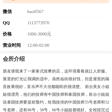
微信
b
a
o
f
f
5
6
7
QQ
1
1
1
3
7
7
3
9
7
0
价格
1000-3000元
营业时间
12:00-02:00
会所介绍
朋友请我来了一家泰式按摩的店，这环境看着就让人舒服。
屋里的灯光让我调的适中。虽然临街很好找，但是屋里的隔
音效果很好，音乐声不大但都能听的很清楚。 前台美女小姐
姐很漂亮，他们的
技师
有中国
技师
和泰国技师，前台小姐姐
说泰国技师要提前预约，给我按排的中国技师55号老师和52
号老师，还有86号，58号，66号小姐姐都很好。全程按完过