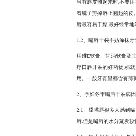
当有唇皮翘起来时,不要用
着镜子剪掉唇上翘起的皮。
唇最容易干燥,最好经常
1.2、嘴唇干裂不妨涂抹
用维E软膏、甘油软膏及
疗口唇开裂的好药物,那
用。一般牙膏里都含有薄荷
2、孕妇冬季嘴唇干裂病因
2.1、舔嘴唇很多人感到
唇,但是嘴唇的水分蒸发较