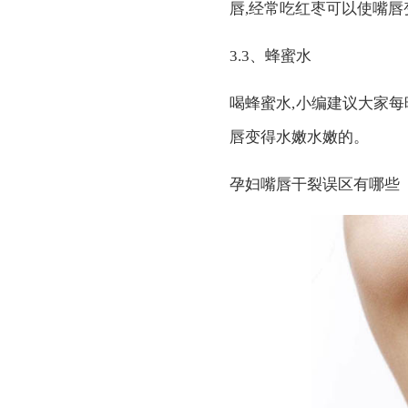
唇,经常吃红枣可以使嘴
3.3、蜂蜜水
喝蜂蜜水,小编建议大家每
唇变得水嫩水嫩的。
孕妇嘴唇干裂误区有哪些