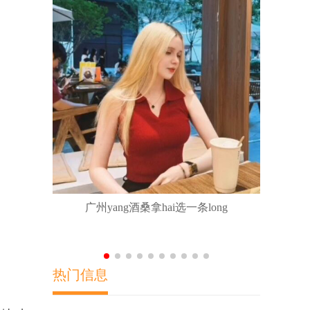
广佛莞深各
广州yang酒桑拿hai选一条long
热门信息