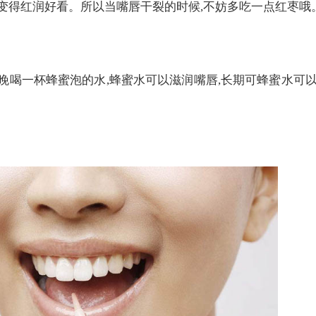
唇变得红润好看。所以当嘴唇干裂的时候,不妨多吃一点红枣哦
晚喝一杯蜂蜜泡的水,蜂蜜水可以滋润嘴唇,长期可蜂蜜水可