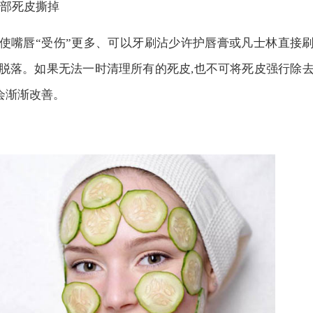
唇部死皮撕掉
,使嘴唇“受伤”更多、可以牙刷沾少许护唇膏或凡士林直接
的脱落。如果无法一时清理所有的死皮,也不可将死皮强行除
会渐渐改善。