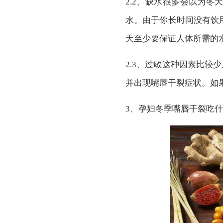
2.2、缺水很多会以为冬
水。由于你长时间没有饮用
天至少要保证人体所需的
2.3、过敏这种因素比较
并出现嘴唇干裂症状。如
3、孕妇冬季嘴唇干裂吃