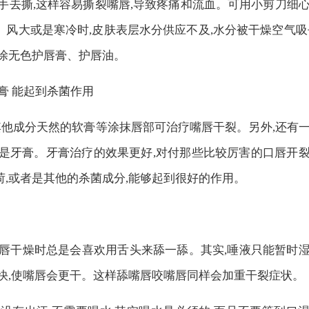
手去撕,这样容易撕裂嘴唇,导致疼痛和流血。可用小剪刀细
风大或是寒冷时,皮肤表层水分供应不及,水分被干燥空气吸
地涂无色护唇膏、护唇油。
牙膏 能起到杀菌作用
其他成分天然的软膏等涂抹唇部可治疗嘴唇干裂。另外,还有
就是牙膏。牙膏治疗的效果更好,对付那些比较厉害的口唇开
,或者是其他的杀菌成分,能够起到很好的作用。
嘴唇干燥时总是会喜欢用舌头来舔一舔。其实,唾液只能暂时
快,使嘴唇会更干。这样舔嘴唇咬嘴唇同样会加重干裂症状。