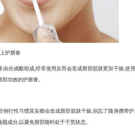
搽上护唇膏
多由合成酯组成,经常使用反而会造成唇部肌肤更加干燥,使
唇部功效的护唇膏。
些例行性习惯其实都会造成唇部肌肤干燥,别忘了随身携带护
油脂成分,以避免唇部随时处于干荒状态。