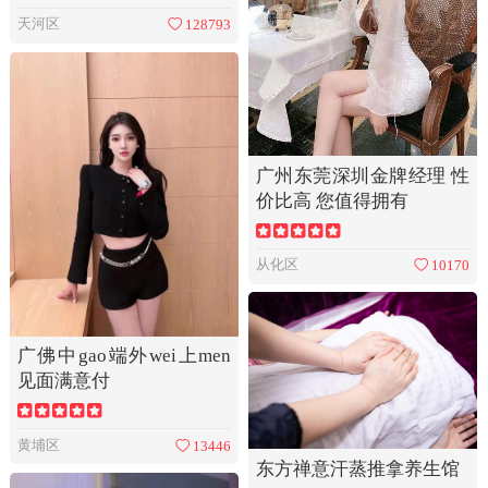
天河区
128793
广州东莞深圳金牌经理 性
价比高 您值得拥有
从化区
10170
广佛中gao端外wei上men
见面满意付
黄埔区
13446
东方禅意汗蒸推拿养生馆