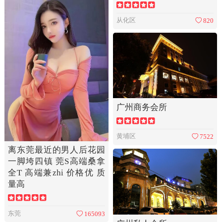
从化区
820
广州商务会所
黄埔区
7522
离东莞最近的男人后花园
一脚垮四镇 莞S高端桑拿
全T 高端兼zhi 价格优 质
量高
东莞
165093