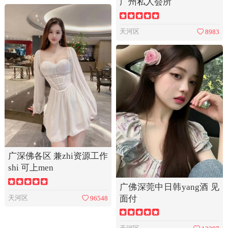
广州私人会所
天河区
8983
广深佛各区 兼zhi资源工作
shi 可上men
广佛深莞中日韩yang酒 见
天河区
面付
96548