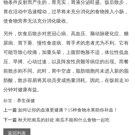
物条件反射而产生的，胃充实，胃液分泌旺盛。饭后散步，
胃在活动中迅速蠕动，过早将未充分消化的食物推入小肠，
使食物营养无法充分消化吸收。
另外，饮食后散步对患冠心病、高血压、脑动脉硬化症、糖
尿病、胃下垂、慢性食道病、胃手术的患者尤为不利。它有
可能导致心绞痛，加重头晕，上腹部饱胀不适，体位性低血
压、早搏、心动过速，以及阵发性房颤等病症的出现。而餐
前散步则不同。此时，胃中空虚，脂肪细胞尚未进入新的脂
肪酸，散步容易将其动员变成热量消耗。因此，在饭前走30
分钟对健康有益。
标签：
养生
保健
上一篇
如何让你的血液更健康？15种食物水果助你补血！
下一篇
秋天吃南瓜的好处 南瓜不能和什么食物一起吃
返回列表