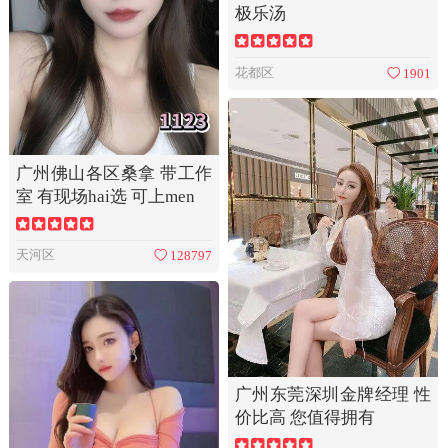
极乐汤
花都区
1901
广州佛山各区桑拿 带工作
室 有现场hai选 可上men
天河区
128797
广州东莞深圳金牌经理 性
价比高 您值得拥有