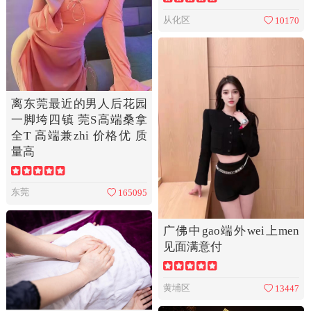
从化区
10170
离东莞最近的男人后花园
一脚垮四镇 莞S高端桑拿
全T 高端兼zhi 价格优 质
量高
东莞
165095
广佛中gao端外wei上men
见面满意付
黄埔区
13447