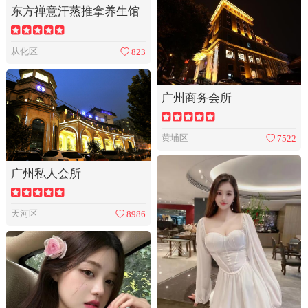
东方禅意汗蒸推拿养生馆
从化区
823
广州商务会所
黄埔区
7522
广州私人会所
天河区
8986