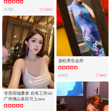
天河区
12812
放松养生会所
从化区
9697
专营高端桑拿 自有工作shi
广州佛山各区可上men