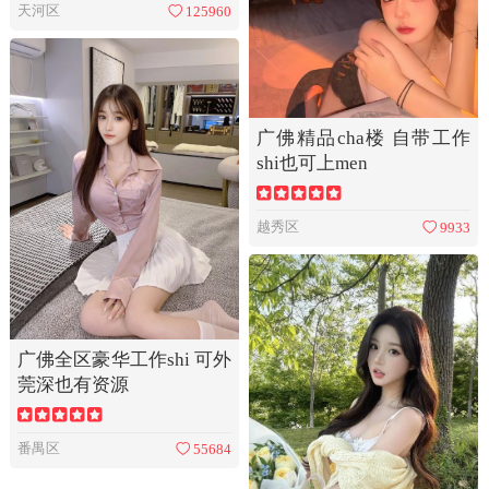
天河区
125960
广佛精品cha楼 自带工作
shi也可上men
越秀区
9933
广佛全区豪华工作shi 可外
莞深也有资源
番禺区
55684