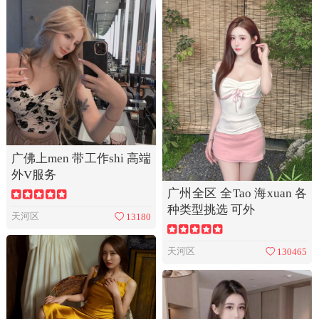
广佛上men 带工作shi 高端
外V服务
广州全区 全Tao 海xuan 各
种类型挑选 可外
天河区
13180
天河区
130465