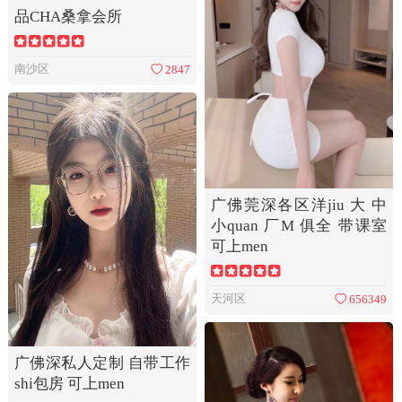
品CHA桑拿会所
南沙区
2847
广佛莞深各区洋jiu 大 中
小quan 厂M 俱全 带课室
可上men
天河区
656349
广佛深私人定制 自带工作
shi包房 可上men