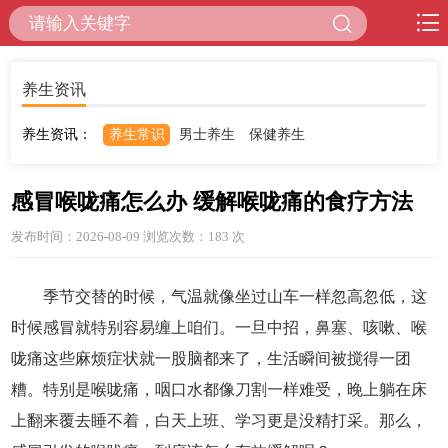
养生资讯
养生资讯：
养生常识
男士养生
保健养生
感冒喉咙痛怎么办 缓解喉咙痛的食疗方法
发布时间：2026-08-09 浏览次数：183
次
季节交替的时候，气温就像坐过山车一样忽高忽低，这
时候感冒就特别容易缠上咱们。一旦中招，鼻塞、咳嗽、喉
咙痛这些麻烦症状就一股脑都来了，生活瞬间被搅得一团
糟。特别是喉咙痛，咽口水都像刀割一样难受，晚上躺在床
上翻来覆去睡不着，白天上班、学习更是没精打采。那么，