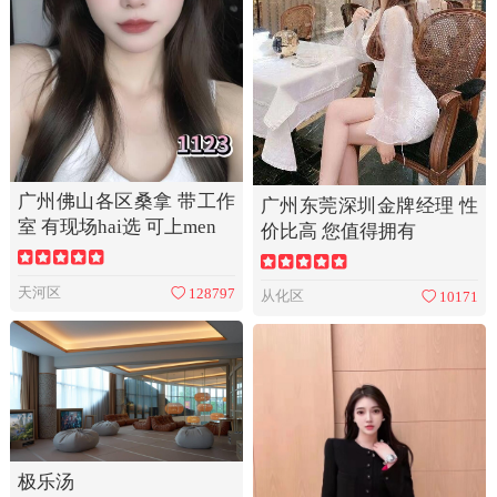
广州佛山各区桑拿 带工作
广州东莞深圳金牌经理 性
室 有现场hai选 可上men
价比高 您值得拥有
天河区
128797
从化区
10171
极乐汤