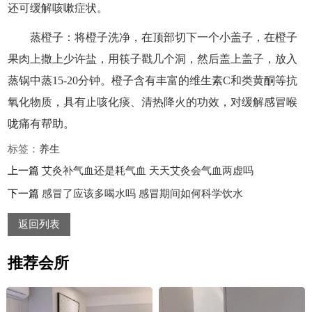
还可缓解咳嗽症状。
蒸橙子：将橙子洗净，在顶部切下一个小盖子，在橙子
果肉上撒上少许盐，用筷子戳几个洞，然后盖上盖子，放入
蒸锅中蒸15-20分钟。橙子含有丰富的维生素C和类黄酮等抗
氧化物质，具有止咳化痰、清热降火的功效，对缓解感冒喉
咙痛有帮助。
标签：
养生
上一篇
艾灸补气血还是耗气血 天天艾灸会气血两虚吗
下一篇
感冒了应该多喝水吗 感冒期间如何科学饮水
返回列表
推荐会所