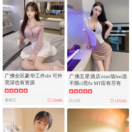
广佛全区豪华工作shi 可外
广佛五星酒店xian场hai选
莞深也有资源
不限ci莞fu MT应有尽有
番禺区
55686
白云区
125201