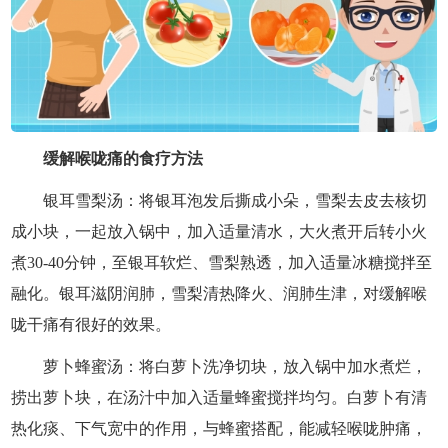
缓解喉咙痛的食疗方法
银耳雪梨汤：将银耳泡发后撕成小朵，雪梨去皮去核切
成小块，一起放入锅中，加入适量清水，大火煮开后转小火
煮30-40分钟，至银耳软烂、雪梨熟透，加入适量冰糖搅拌至
融化。银耳滋阴润肺，雪梨清热降火、润肺生津，对缓解喉
咙干痛有很好的效果。
萝卜蜂蜜汤：将白萝卜洗净切块，放入锅中加水煮烂，
捞出萝卜块，在汤汁中加入适量蜂蜜搅拌均匀。白萝卜有清
热化痰、下气宽中的作用，与蜂蜜搭配，能减轻喉咙肿痛，