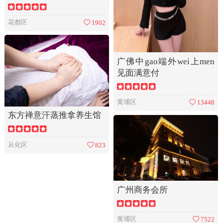
花都区
1902
广佛中gao端外wei上men
见面满意付
黄埔区
13448
东方禅意汗蒸推拿养生馆
从化区
823
广州商务会所
黄埔区
7522