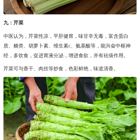
九：芹菜
中医认为，芹菜性凉，平肝健胃，味甘辛无毒，富含蛋白
质、糖类、胡萝卜素、维生素c、氨基酸等，能兴奋中枢神
经，多饮食，促进胃液分泌，增进食欲，并有祛痰作用。
芹菜可与香干、肉丝等炒食，色彩鲜艳，味道清香。