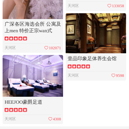
天河区
133058
广深各区海选会所 公寓及
上men 特价正宗wan式
天河区
102071
壹品印象足体养生会馆
天河区
9598
HEEJOO豪爵足道
天河区
4308