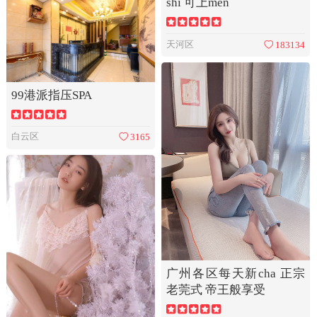
shi 可上men
天河区
183134
99港派指压SPA
白云区
3165
广州各区每天新cha 正宗
老莞式 帝王般享受