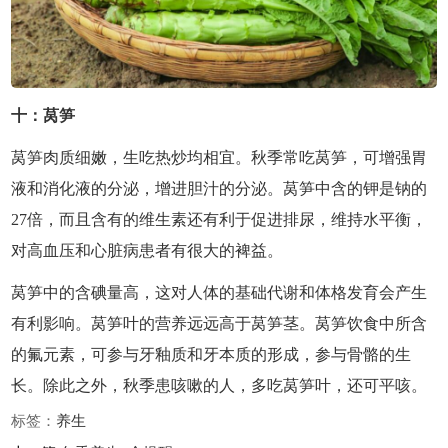
十：莴笋
莴笋肉质细嫩，生吃热炒均相宜。秋季常吃莴笋，可增强胃
液和消化液的分泌，增进胆汁的分泌。莴笋中含的钾是钠的
27倍，而且含有的维生素还有利于促进排尿，维持水平衡，
对高血压和心脏病患者有很大的裨益。
莴笋中的含碘量高，这对人体的基础代谢和体格发育会产生
有利影响。莴笋叶的营养远远高于莴笋茎。莴笋饮食中所含
的氟元素，可参与牙釉质和牙本质的形成，参与骨骼的生
长。除此之外，秋季患咳嗽的人，多吃莴笋叶，还可平咳。
标签：
养生