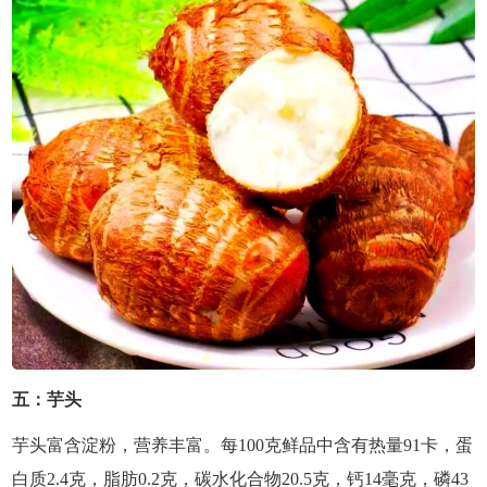
五：芋头
芋头富含淀粉，营养丰富。每100克鲜品中含有热量91卡，蛋
白质2.4克，脂肪0.2克，碳水化合物20.5克，钙14毫克，磷43