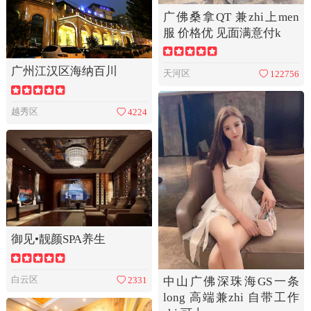
广佛桑拿QT 兼zhi上men
服 价格优 见面满意付k
广州江汉区海纳百川
天河区
122756
越秀区
4224
御见•靓颜SPA养生
白云区
2331
中山广佛深珠海GS一条
long 高端兼zhi 自带工作