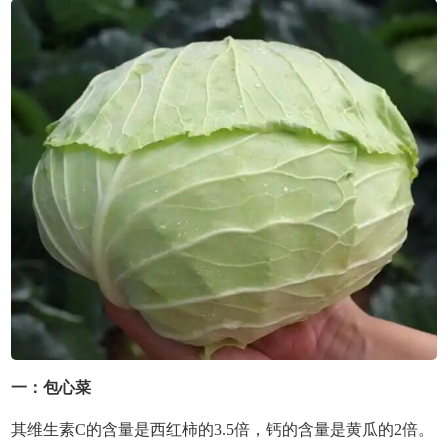
一：包心菜
其维生素C的含量是西红柿的3.5倍，钙的含量是黄瓜的2倍。