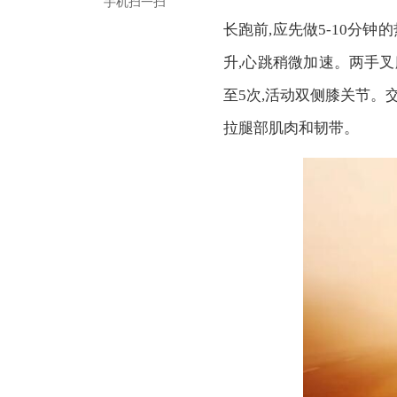
手机扫一扫
长跑前,应先做5-10分
升,心跳稍微加速。两手叉
至5次,活动双侧膝关节。
拉腿部肌肉和韧带。