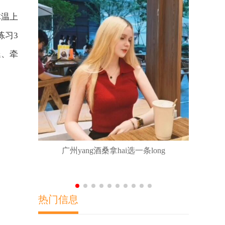
体温上
练习3
腿、牵
广佛莞深各
广州yang酒桑拿hai选一条long
热门信息