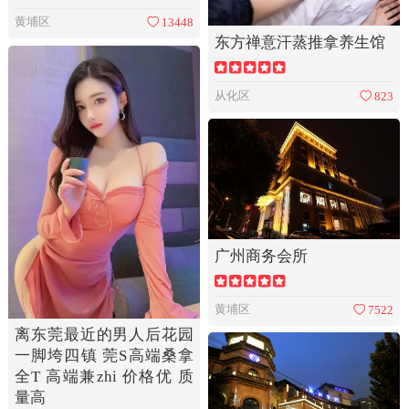
黄埔区
13448
东方禅意汗蒸推拿养生馆
从化区
823
广州商务会所
黄埔区
7522
离东莞最近的男人后花园
一脚垮四镇 莞S高端桑拿
全T 高端兼zhi 价格优 质
量高