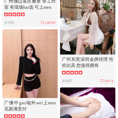
广州佛山各区桑拿 带工作
室 有现场hai选 可上men
天河区
128797
广州东莞深圳金牌经理 性
价比高 您值得拥有
从化区
10171
广佛中gao端外wei上men
见面满意付