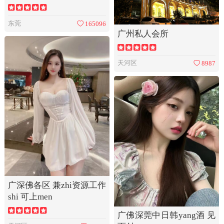
东莞
165096
广州私人会所
天河区
8987
广深佛各区 兼zhi资源工作
shi 可上men
广佛深莞中日韩yang酒 见