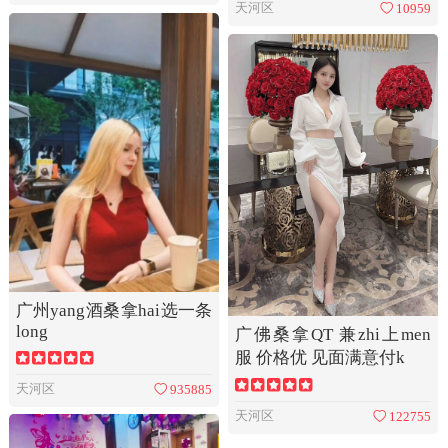
天河区
10959
广州yang酒桑拿hai选一条
long
广佛桑拿QT 兼zhi上men
服 价格优 见面满意付k
天河区
935885
天河区
122755