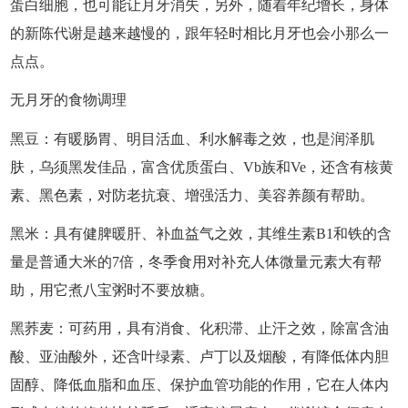
蛋白细胞，也可能让月牙消失，另外，随着年纪增长，身体
的新陈代谢是越来越慢的，跟年轻时相比月牙也会小那么一
点点。
无月牙的食物调理
黑豆：有暖肠胃、明目活血、利水解毒之效，也是润泽肌
肤，乌须黑发佳品，富含优质蛋白、Vb族和Ve，还含有核黄
素、黑色素，对防老抗衰、增强活力、美容养颜有帮助。
黑米：具有健脾暖肝、补血益气之效，其维生素B1和铁的含
量是普通大米的7倍，冬季食用对补充人体微量元素大有帮
助，用它煮八宝粥时不要放糖。
黑荞麦：可药用，具有消食、化积滞、止汗之效，除富含油
酸、亚油酸外，还含叶绿素、卢丁以及烟酸，有降低体内胆
固醇、降低血脂和血压、保护血管功能的作用，它在人体内