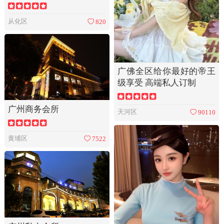
从化区
820
广佛全区给你最好的帝王
级享受 高端私人订制
广州商务会所
天河区
90110
黄埔区
7522