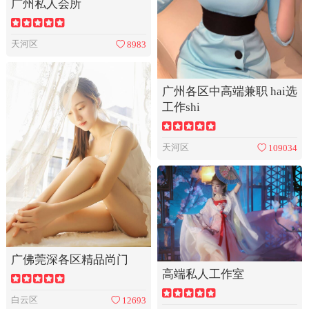
广州私人会所
天河区
8983
广州各区中高端兼职 hai选
工作shi
天河区
109034
广佛莞深各区精品尚门
高端私人工作室
白云区
12693