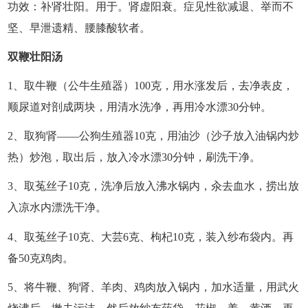
功效：补肾壮阳。用于。肾虚阳衰。症见性欲减退、举而不
坚、早泄遗精、腰膝酸软者。
双鞭壮阳汤
1、取牛鞭（公牛生殖器）100克，用水涨发后，去净表皮，
顺尿道对剖成两块，用清水洗净，再用冷水漂30分钟。
2、取狗肾——公狗生殖器10克，用油沙（沙子放入油锅内炒
热）炒泡，取出后，放入冷水漂30分钟，刷洗干净。
3、取菟丝子10克，洗净后放入沸水锅内，汆去血水，捞出放
入凉水内漂洗干净。
4、取菟丝子10克、大芸6克、枸杞10克，装入纱布袋内。再
备50克鸡肉。
5、将牛鞭、狗肾、羊肉、鸡肉放入锅内，加水适量，用武火