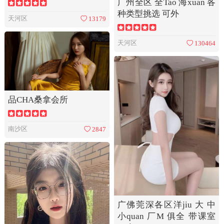
广州全区 全Tao 海xuan 各
种类型挑选 可外
天河区
13179
天河区
130464
品CHA桑拿会所
南沙区
2847
广佛莞深各区洋jiu 大 中
小quan 厂M 俱全 带课室