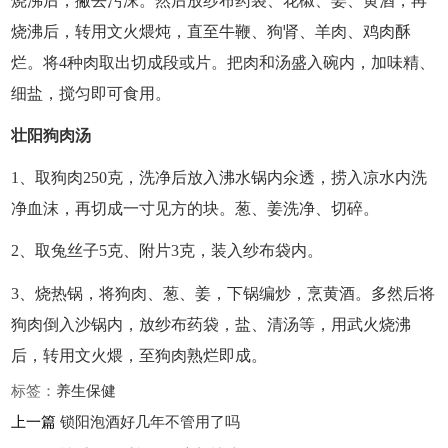
烧沸后，撇去污沫。然后放纱布药袋、花椒、姜、黄酒，再
烧沸后，转用文火煨炖，直至牛鞭、狗肾、羊肉、鸡肉酥
烂。将4种肉取出切成段或片。把肉和汤盛入碗内，加味精、
细盐，搅匀即可食用。
壮阳狗肉汤
1、取狗肉250克，洗净后放入沸水锅内氽透，捞入凉水内洗
净血沫，再切成一寸见方的块。葱、姜洗净、切碎。
2、取兔丝子5克、附片3克，装入纱布袋内。
3、烧热锅，将狗肉、葱、姜，下锅编炒，烹黄酒。多然后将
狗肉倒入沙锅内，放纱布药袋，盐、清汤等，用武火烧沸
后，转用文火煨，至狗肉熟烂即成。
标签：
养生
保健
上一篇
锁阳泡酒好几年不管用了吗